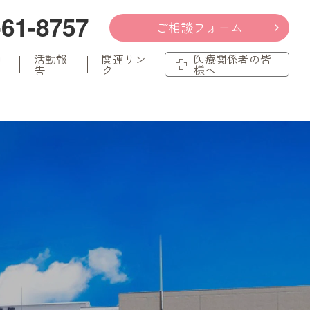
-61-8757
ご相談フォーム
知
活動報
関連リン
医療関係者の皆
告
ク
様へ