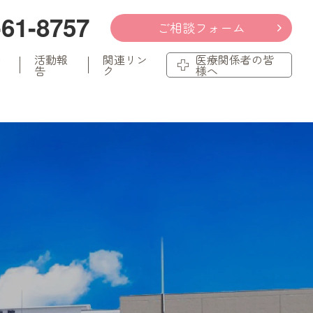
-61-8757
ご相談フォーム
知
活動報
関連リン
医療関係者の皆
告
ク
様へ