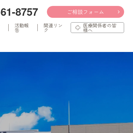
-61-8757
ご相談フォーム
知
活動報
関連リン
医療関係者の皆
告
ク
様へ